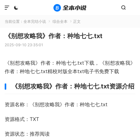



当前位置：
全本完结小说
综合全本
正文


《别想攻略我》作者：种地七七.txt
2025-09-10 23:35:01
《别想攻略我》作者：种地七七.txt下载，《别想攻略我》
作者：种地七七.txt精校对版全本txt电子书免费下载
《别想攻略我》作者：种地七七.txt资源介绍
资源名称：《别想攻略我》作者：种地七七.txt
资源格式：TXT
资源状态：推荐阅读