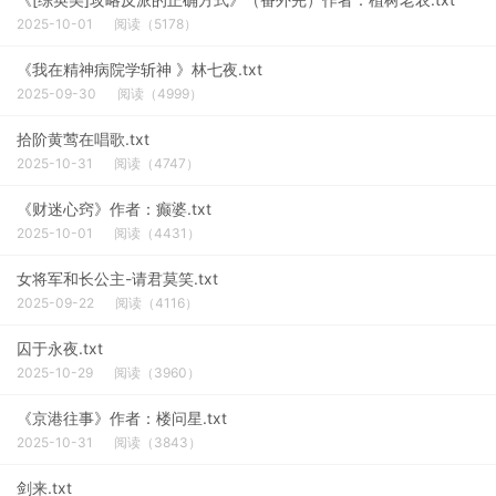
2025-10-01
阅读（5178）
《我在精神病院学斩神 》林七夜.txt
2025-09-30
阅读（4999）
拾阶黄莺在唱歌.txt
2025-10-31
阅读（4747）
《财迷心窍》作者：癫婆.txt
2025-10-01
阅读（4431）
女将军和长公主-请君莫笑.txt
2025-09-22
阅读（4116）
囚于永夜.txt
2025-10-29
阅读（3960）
《京港往事》作者：楼问星.txt
2025-10-31
阅读（3843）
剑来.txt