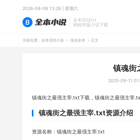
2026-08-08 13:28 | 星期六
全本完结txt
精校对版小说下载
当前位置：
全本完结小说
综合全本
正文


镇魂街之
2025-09-11 01
镇魂街之最强主宰.txt下载，镇魂街之最强主宰.t
镇魂街之最强主宰.txt资源介绍
资源名称：镇魂街之最强主宰.txt