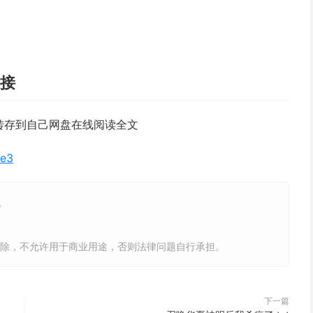
链接
转存到自己网盘在线阅读全文
0e3
。
删除，不允许用于商业用途，否则法律问题自行承担。
下一篇