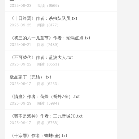
2025-09-23
阅读（9566）
《十日终焉》作者：杀虫队队员.txt
2025-09-25
阅读（8177）
《初三的六一儿童节》作者：蛇蝎点点.txt
2025-09-21
阅读（7489）
《不可替代》作者：蓝波大人.txt
2025-09-22
阅读（6553）
极品家丁（完结）.txt
2025-09-17
阅读（6253）
《情蛊》作者：荷煜（番外7全）.txt
2025-09-29
阅读（5994）
《我不是戏神》作者：三九音域(1).txt
2025-09-17
阅读（5768）
《十宗罪》作者：蜘蛛(全).txt