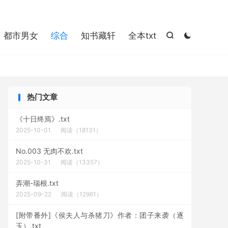

都市男女
综合
知书藏轩
全本txt


热门文章
《十日终焉》.txt
2025-10-01
阅读（18131）
No.003 无肉不欢.txt
2025-10-31
阅读（13357）
弄潮-瑞根.txt
2025-09-22
阅读（12961）
[附带番外]《侯夫人与杀猪刀》作者：团子来袭（逐
玉）.txt